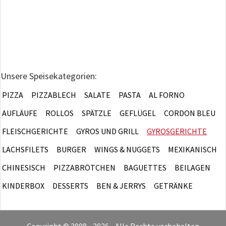
Unsere Speisekategorien:
PIZZA
PIZZABLECH
SALATE
PASTA
AL FORNO
AUFLÄUFE
ROLLOS
SPÄTZLE
GEFLÜGEL
CORDON BLEU
FLEISCHGERICHTE
GYROS UND GRILL
GYROSGERICHTE
LACHSFILETS
BURGER
WINGS & NUGGETS
MEXIKANISCH
CHINESISCH
PIZZABRÖTCHEN
BAGUETTES
BEILAGEN
KINDERBOX
DESSERTS
BEN & JERRYS
GETRÄNKE
Copyright © 2008 - 2026 • Alle Rechte vorbehalten