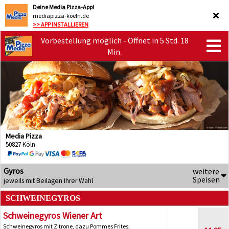
Deine Media Pizza-App!
mediapizza-koeln.de
>> APP INSTALLIEREN
Vorbestellung möglich - Öffnet in 5 Std. 18
Min.
Media Pizza
50827 Köln
Gyros
weitere
Speisen
jeweils mit Beilagen Ihrer Wahl
SCHWEINEGYROS
Schweinegyros Wiener Art
Schweinegyros mit Zitrone, dazu Pommes Frites,